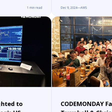
1
min read
Dec 9, 2024
AWS
hted to
CODEMONDAY Family