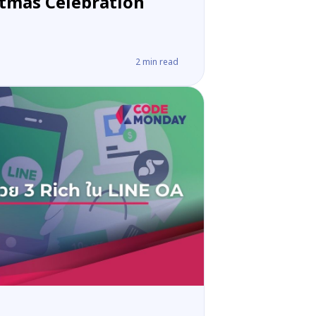
tmas Celebration
2
min read