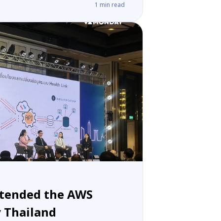
1
min read
ended the AWS
y Thailand