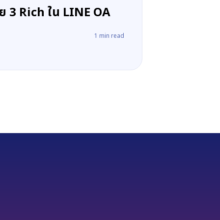
ย 3 Rich ใน LINE OA
1
min read