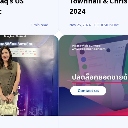
aq's US
Townhall & Chris
t
2024
1
min read
Nov 25, 2024
CODEMONDAY